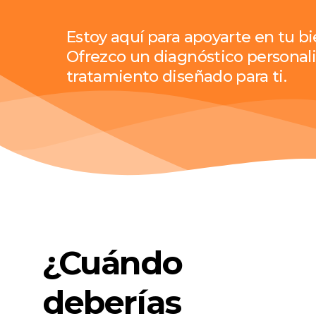
Estoy aquí para apoyarte en tu b
Ofrezco un diagnóstico personali
tratamiento diseñado para ti.
¿Cuándo
deberías