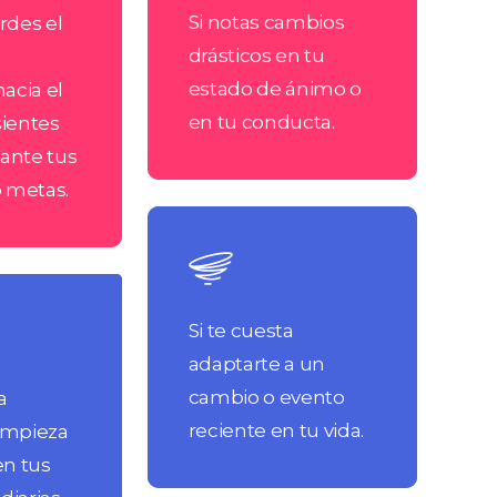
Si notas cambios
rdes el
drásticos en tu
estado de ánimo o
acia el
en tu conducta.
sientes
 ante tus
o metas.
Learn
more
Si te cuesta
adaptarte a un
cambio o evento
a
reciente en tu vida.
empieza
 en tus