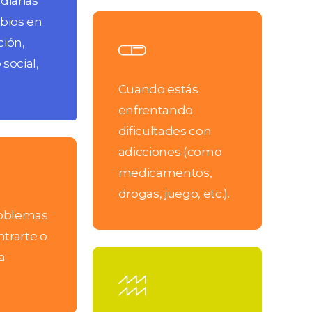
diarias
Learn
bios en
more
ción,
social,
Cuando estás
enfrentando
dificultades con
adicciones (como
medicamentos,
drogas, juego, etc.).
roblemas
trarte o
Learn
a
more