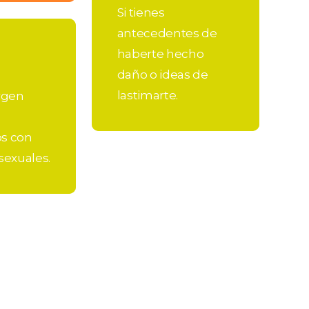
Si tienes
antecedentes de
haberte hecho
daño o ideas de
lastimarte.
rgen
os con
 sexuales.