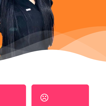
Learn
more