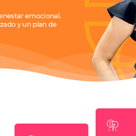
ienestar emocional.
zado y un plan de
Learn
more