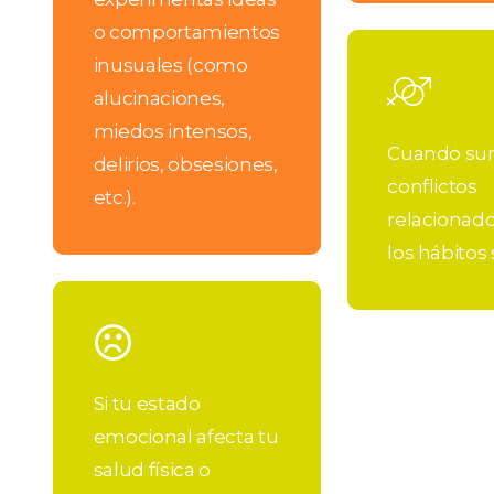
o comportamientos
Learn
inusuales (como
more
alucinaciones,
miedos intensos,
Cuando su
delirios, obsesiones,
conflictos
etc.).
relacionad
los hábitos
Learn
more
Si tu estado
emocional afecta tu
salud física o