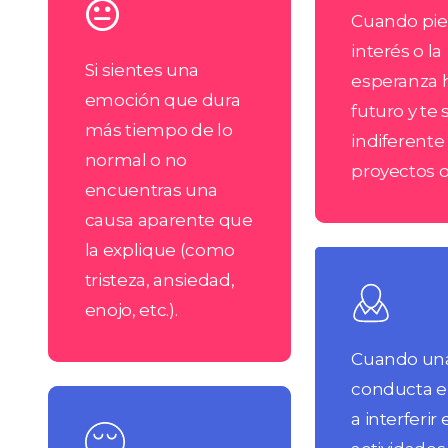
Cuando pie
interés o la
Si sientes una
esperanza h
emoción que dura
futuro y te 
más tiempo de lo
indiferente
normal o no
proyectos 
encuentras una
causa aparente que
la explique (como
Learn
tristeza, ansiedad,
more
enojo, etc.).
Cuando un
conducta 
Learn
a interferir
more