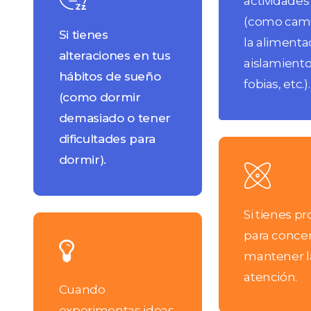
actividades 
(como cam
Si tienes
la alimenta
alteraciones en tus
aislamiento 
hábitos de sueño
fobias, etc.).
(como dormir
demasiado o tener
dificultades para
Learn
dormir).
more
Si tienes p
Learn
para concen
more
mantener l
atención.
Cuando
experimentas ideas