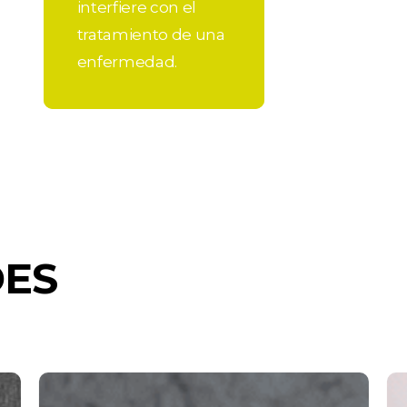
interfiere con el
tratamiento de una
enfermedad.
DES