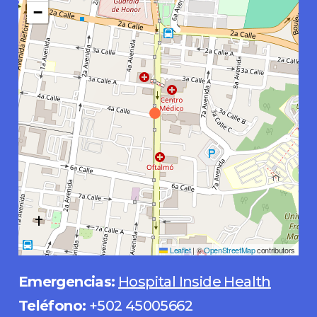
−
Leaflet
|
©
OpenStreetMap
contributors
Emergencias:
Hospital Inside Health
Teléfono:
+502 45005662