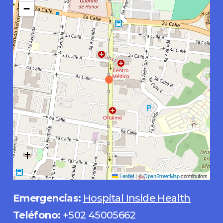
−
Leaflet
|
©
OpenStreetMap
contributors
Emergencias:
Hospital Inside Health
Teléfono:
+502 45005662