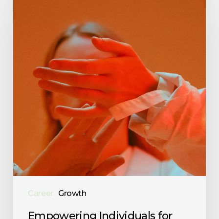
Individuals
for
Professional
Growth
Career
Growth
Empowering Individuals for