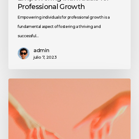
Professional Growth
Empowering individuals for professional growth is a
fundamental aspect of fostering a thriving and
successful…
admin
julio 7, 2023
News
and
Updates
from
the
Corporate
World