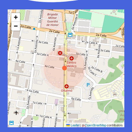
+
−
Leaflet
|
©
OpenStreetMap
contributors