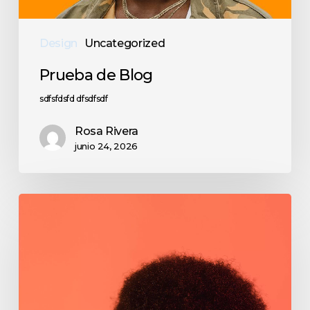
Design
Uncategorized
Prueba de Blog
sdfsfdsfd dfsdfsdf
Rosa Rivera
junio 24, 2026
The
Role
of
Social
Media
in