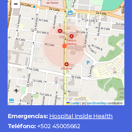
−
Leaflet
|
©
OpenStreetMap
contributors
Emergencias:
Hospital Inside Health
Teléfono:
+502 45005662