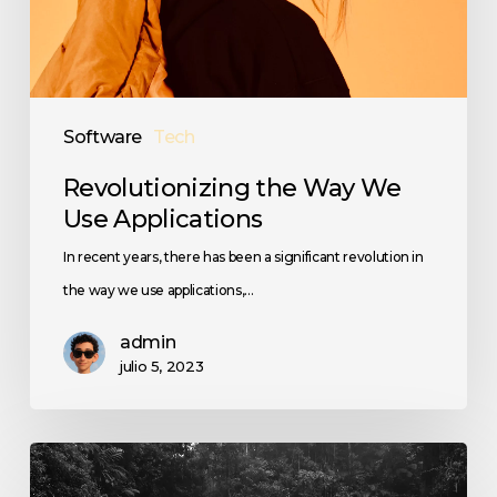
Software
Tech
Revolutionizing the Way We
Use Applications
In recent years, there has been a significant revolution in
the way we use applications,…
admin
julio 5, 2023
Unveil
all