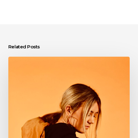
Related Posts
Revolutionizing
the
Way
We
Use
Applications